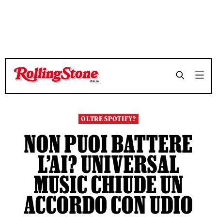
TEMPO DI LETTURA 4 MINUTI
TEMPO DI LETTURA 4 MINUTI
SHARE
SHARE
OLTRE SPOTIFY?
NON PUOI BATTERE
L’AI? UNIVERSAL
MUSIC CHIUDE UN
ACCORDO CON UDIO