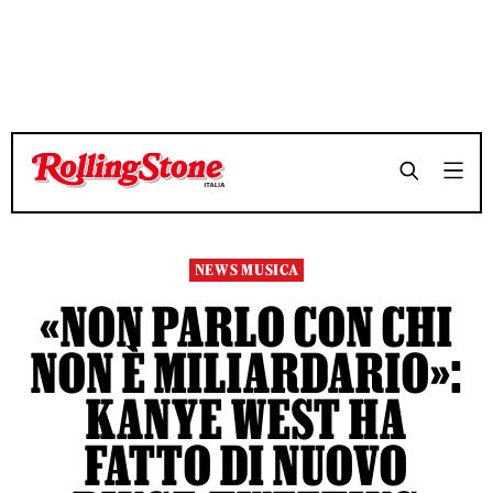
TEMPO DI LETTURA 7 MINUTI
TEMPO DI LETTURA 7 MINUTI
SHARE
SHARE
NEWS MUSICA
«NON PARLO CON CHI
NON È MILIARDARIO»:
KANYE WEST HA
FATTO DI NUOVO