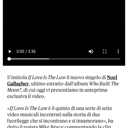
S’intitola
If Love Is The Law
il nuovo singolo di
Noel
Gallagher
, ultimo estratto dall’album
Who Built The
Moon?
, di cui oggi vi presentiamo in anteprima
esclusiva il video.
«
If Love Is The Law
è il quinto di una serie di sette
video musicali incentrati sulla storia di due
fuorilegge che si incontrano e si innamorano», ha
detto il regista Mike Bruce commentando la clip.