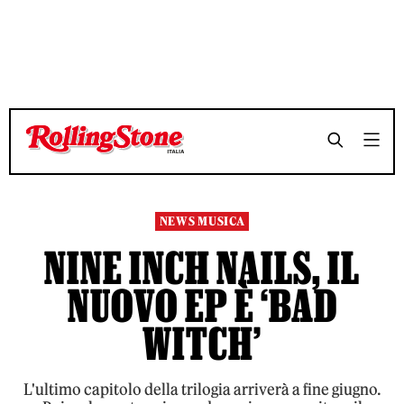
TEMPO DI LETTURA 3 MINUTI
TEMPO DI LETTURA 3 MINUTI
SHARE
SHARE
NEWS MUSICA
NINE INCH NAILS, IL
NUOVO EP È ‘BAD
WITCH’
L'ultimo capitolo della trilogia arriverà a fine giugno.