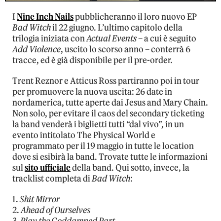
I
Nine Inch Nails
pubblicheranno il loro nuovo EP
Bad Witch
il 22 giugno. L’ultimo capitolo della
trilogia iniziata con
Actual Events
– a cui è seguito
Add Violence
, uscito lo scorso anno – conterrà 6
tracce, ed è già disponibile per il pre-order.
Trent Reznor e Atticus Ross partiranno poi in tour
per promuovere la nuova uscita: 26 date in
nordamerica, tutte aperte dai Jesus and Mary Chain.
Non solo, per evitare il caos del secondary ticketing
la band venderà i biglietti tutti “dal vivo”, in un
evento intitolato The Physical World e
programmato per il 19 maggio in tutte le location
dove si esibirà la band. Trovate tutte le informazioni
sul
sito ufficiale
della band. Qui sotto, invece, la
tracklist completa di
Bad Witch
:
1.
Shit Mirror
2.
Ahead of Ourselves