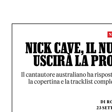
N
NICK CAVE, IL 
USCIRÀ LA PR
Il cantautore australiano ha rispo
la copertina e la tracklist comp
DI
RO
23 SET