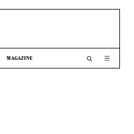
MAGAZINE
SHARE
SHARE