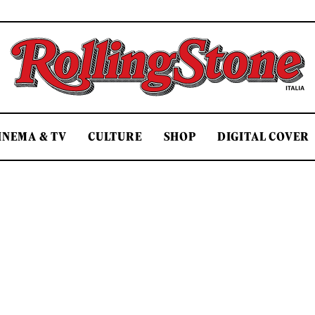
Rolling Stone Italia
INEMA & TV
CULTURE
SHOP
DIGITAL COVER