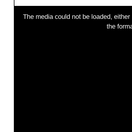
This
is
The media could not be loaded, either
a
modal
the forma
window.