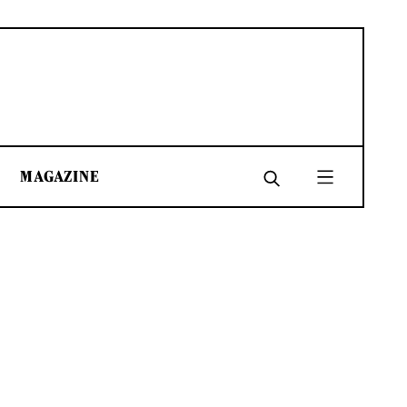
MAGAZINE
SHARE
SHARE