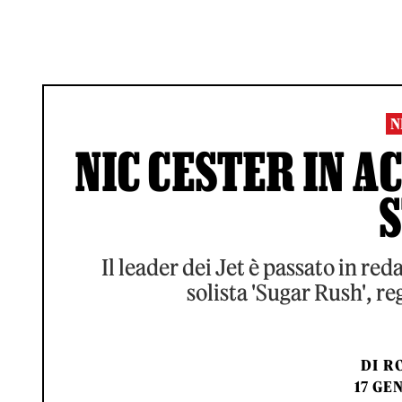
N
NIC CESTER IN A
Il leader dei Jet è passato in re
solista 'Sugar Rush', reg
DI
RO
17 GE