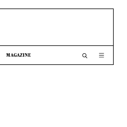
MAGAZINE
SHARE
SHARE