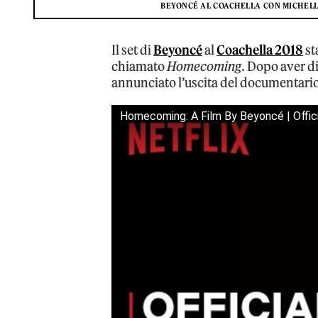
BEYONCÉ AL COACHELLA CON MICHELL
Il set di
Beyoncé
al
Coachella 2018
st
chiamato
Homecoming
. Dopo aver d
annunciato l’uscita del documentario pe
Homecoming: A Film By Beyoncé | Official