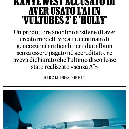
KANYE WEST ACCUSATO DI
AVER USATO L'AI IN
'VULTURES 2' E 'BULLY'
Un produttore anonimo sostiene di aver
creato modelli vocali e centinaia di
generazioni artificiali per i due album
senza essere pagato né accreditato. Ye
aveva dichiarato che l'ultimo disco fosse
stato realizzato «senza AI»
DI ROLLING STONE IT