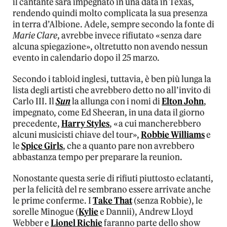
il cantante sarà impegnato in una data in Texas,
rendendo quindi molto complicata la sua presenza
in terra d’Albione. Adele, sempre secondo la fonte di
Marie Clare
, avrebbe invece rifiutato «senza dare
alcuna spiegazione», oltretutto non avendo nessun
evento in calendario dopo il 25 marzo.
Secondo i tabloid inglesi, tuttavia, è ben più lunga la
lista degli artisti che avrebbero detto no all’invito di
Carlo III. Il
Sun
la allunga con i nomi di
Elton John
,
impegnato, come Ed Sheeran, in una data il giorno
precedente,
Harry Styles
, «a cui mancherebbero
alcuni musicisti chiave del tour»,
Robbie Williams
e
le
Spice Girls
, che a quanto pare non avrebbero
abbastanza tempo per preparare la reunion.
Nonostante questa serie di rifiuti piuttosto eclatanti,
per la felicità del re sembrano essere arrivate anche
le prime conferme. I
Take That
(senza Robbie), le
sorelle Minogue (
Kylie
e Dannii), Andrew Lloyd
Webber e
Lionel Richie
faranno parte dello show