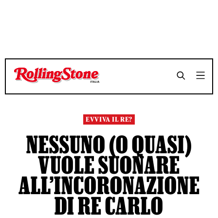
TEMPO DI LETTURA 3 MINUTI
TEMPO DI LETTURA 3 MINUTI
SHARE
SHARE
EVVIVA IL RE?
NESSUNO (O QUASI)
VUOLE SUONARE
ALL’INCORONAZIONE
DI RE CARLO