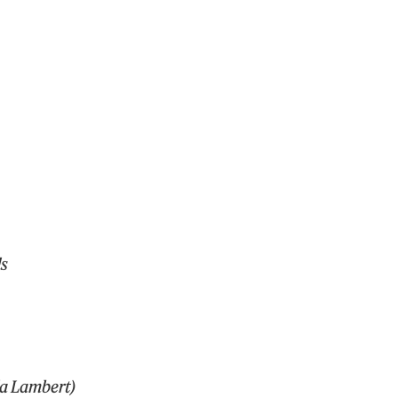
s
da Lambert)