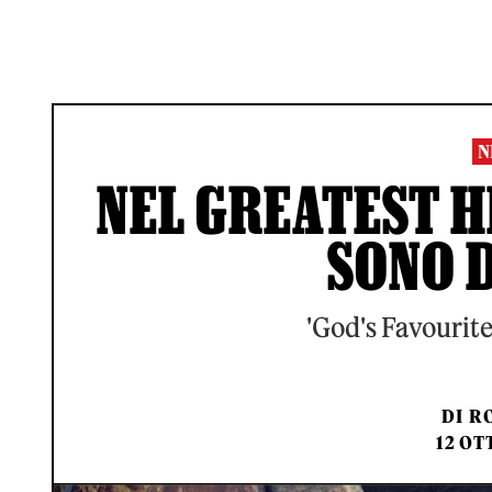
N
NEL GREATEST HI
SONO D
'God's Favourit
DI
RO
12 OT