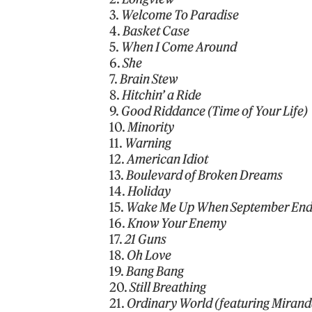
3.
Welcome To Paradise
4.
Basket Case
5.
When I Come Around
6.
She
7.
Brain Stew
8.
Hitchin’ a Ride
9.
Good Riddance (Time of Your Life)
10.
Minority
11.
Warning
12.
American Idiot
13.
Boulevard of Broken Dreams
14.
Holiday
15.
Wake Me Up When September End
16.
Know Your Enemy
17.
21 Guns
18.
Oh Love
19.
Bang Bang
20.
Still Breathing
21.
Ordinary World (featuring Miran