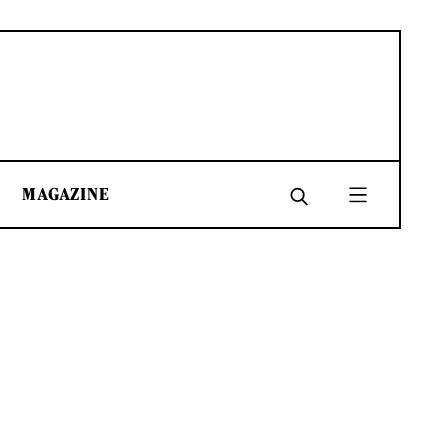
MAGAZINE
SHARE
SHARE