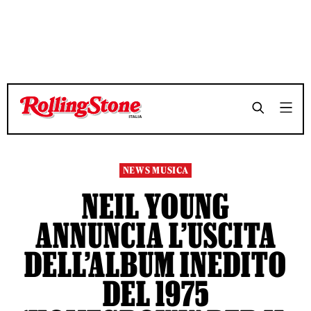
TEMPO DI LETTURA 4 MINUTI
TEMPO DI LETTURA 4 MINUTI
SHARE
SHARE
NEWS MUSICA
NEIL YOUNG
ANNUNCIA L’USCITA
DELL’ALBUM INEDITO
DEL 1975