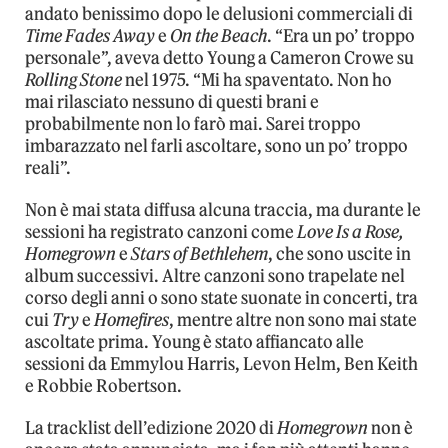
andato benissimo dopo le delusioni commerciali di
Time Fades Away
e
On the Beach
. “Era un po’ troppo
personale”, aveva detto Young a Cameron Crowe su
Rolling Stone
nel 1975. “Mi ha spaventato. Non ho
mai rilasciato nessuno di questi brani e
probabilmente non lo farò mai. Sarei troppo
imbarazzato nel farli ascoltare, sono un po’ troppo
reali”.
Non è mai stata diffusa alcuna traccia, ma durante le
sessioni ha registrato canzoni come
Love Is a Rose,
Homegrown
e
Stars of Bethlehem
, che sono uscite in
album successivi. Altre canzoni sono trapelate nel
corso degli anni o sono state suonate in concerti, tra
cui
Try
e
Homefires
, mentre altre non sono mai state
ascoltate prima. Young è stato affiancato alle
sessioni da Emmylou Harris, Levon Helm, Ben Keith
e Robbie Robertson.
La tracklist dell’edizione 2020 di
Homegrown
non è