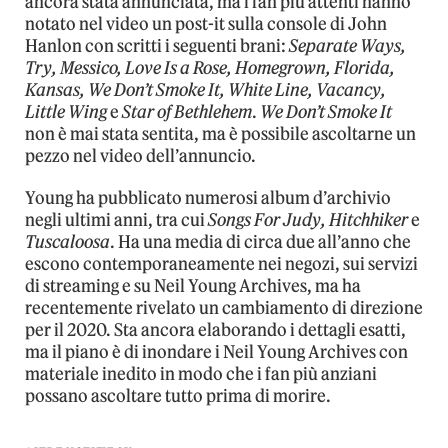
ancora stata annunciata, ma i fan più attenti hanno
notato nel video un post-it sulla console di John
Hanlon con scritti i seguenti brani:
Separate Ways,
Try, Messico, Love Is a Rose, Homegrown, Florida,
Kansas, We Don’t Smoke It, White Line, Vacancy,
Little Wing
e
Star of Bethlehem
.
We Don’t Smoke It
non è mai stata sentita, ma è possibile ascoltarne un
pezzo nel video dell’annuncio.
Young ha pubblicato numerosi album d’archivio
negli ultimi anni, tra cui
Songs For Judy, Hitchhiker
e
Tuscaloosa
. Ha una media di circa due all’anno che
escono contemporaneamente nei negozi, sui servizi
di streaming e su Neil Young Archives, ma ha
recentemente rivelato un cambiamento di direzione
per il 2020. Sta ancora elaborando i dettagli esatti,
ma il piano è di inondare i Neil Young Archives con
materiale inedito in modo che i fan più anziani
possano ascoltare tutto prima di morire.