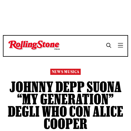
TEMPO DI LETTURA 3 MINUTI
TEMPO DI LETTURA 3 MINUTI
SHARE
SHARE
NEWS MUSICA
JOHNNY DEPP SUONA
“MY GENERATION”
DEGLI WHO CON ALICE
COOPER