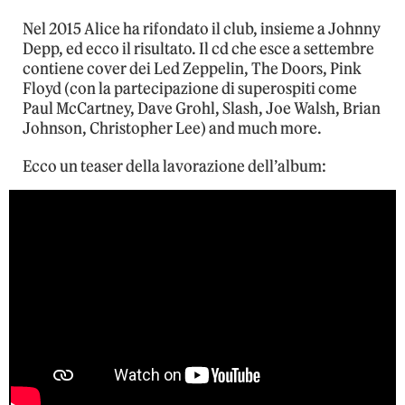
Nel 2015 Alice ha rifondato il club, insieme a Johnny
Depp, ed ecco il risultato. Il cd che esce a settembre
contiene cover dei Led Zeppelin, The Doors, Pink
Floyd (con la partecipazione di superospiti come
Paul McCartney, Dave Grohl, Slash, Joe Walsh, Brian
Johnson, Christopher Lee) and much more.
Ecco un teaser della lavorazione dell’album: