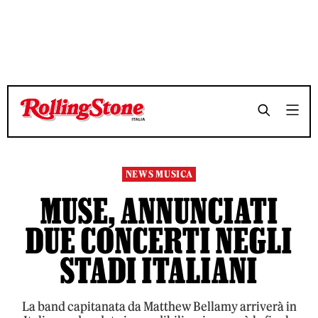
TEMPO DI LETTURA 2 MINUTI
TEMPO DI LETTURA 2 MINUTI
SHARE
SHARE
NEWS MUSICA
MUSE, ANNUNCIATI
DUE CONCERTI NEGLI
STADI ITALIANI
La band capitanata da Matthew Bellamy arriverà in