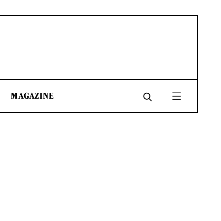
MAGAZINE
SHARE
SHARE