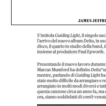
JAMES JEFFRE
S’intitola
Guiding Light
, il singolo u
l’arrivo del nuovo album
Delta
, in u
disco, il quarto in studio della band,
insieme al produttore Paul Epworth.
Presentando il nuovo lavoro durante 
Marcus Mumford ha definito
Delta
“u
mentre, parlando di
Guiding Light
ha 
stato molto difficile da arrangiare e 
arrangiato in molti modi diversi e tu
questa canzone circa un anno fa, ma 
ora, siamo soddisfatti di com’è venut