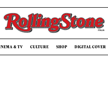
Rolling Stone Italia
INEMA & TV
CULTURE
SHOP
DIGITAL COVER