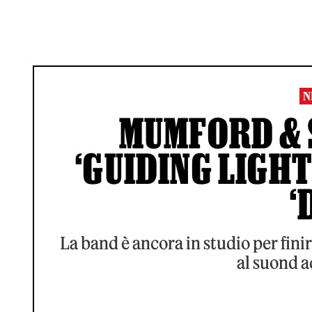
N
MUMFORD & S
‘GUIDING LIGHT
‘
La band è ancora in studio per finir
al suond a