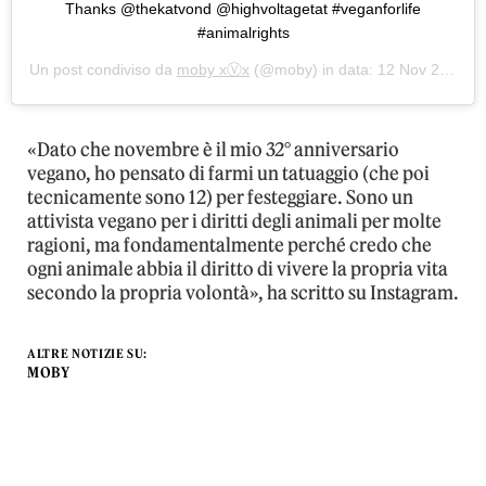
Thanks @thekatvond @highvoltagetat #veganforlife
#animalrights
Un post condiviso da
moby xⓋx
(@moby) in data:
12 Nov 2019 alle ore 8:00 PST
«Dato che novembre è il mio 32° anniversario
vegano, ho pensato di farmi un tatuaggio (che poi
tecnicamente sono 12) per festeggiare. Sono un
attivista vegano per i diritti degli animali per molte
ragioni, ma fondamentalmente perché credo che
ogni animale abbia il diritto di vivere la propria vita
secondo la propria volontà», ha scritto su Instagram.
ALTRE NOTIZIE SU:
MOBY