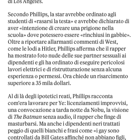
di Los Angeles.
Secondo Phillips, la star avrebbe ordinato agli
studenti di «rasarsi la testa» e avrebbe dichiarato di
aver «intenzione di creare una prigione nella
scuola» dove potessero essere «rinchiusi in gabbie».
Oltre a riportare allarmanti commenti di West,
come le lodi a Hitler, Phillips afferma che il rapper
ha mostrato foto nude delle sue partner sessuali ai
dipendenti e gli ha ordinato di eseguire pericolosi
lavori elettrici e di ristrutturazione senza alcuna
esperienza o permessi. Ora chiede un risarcimento
superiore a 35 mila dollari.
Al di là degli ipotetici reati, Phillips racconta
com’era lavorare per Ye: licenziamenti improvvisi,
una convocazione a tarda notte da Nobu, la visione
di
The Batman
senza audio, il rapper che finge di
masturbarsi. Ma anche i dipendenti neri trattati
peggio di quelli bianchi e frasi come «i gay sono
controllati da Bill Gates affinché non abbiano figli,