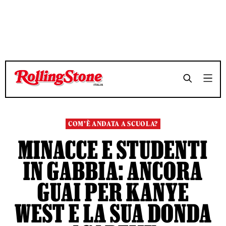
TEMPO DI LETTURA 3 MINUTI
TEMPO DI LETTURA 3 MINUTI
SHARE
SHARE
COM’È ANDATA A SCUOLA?
MINACCE E STUDENTI
IN GABBIA: ANCORA
GUAI PER KANYE
WEST E LA SUA DONDA