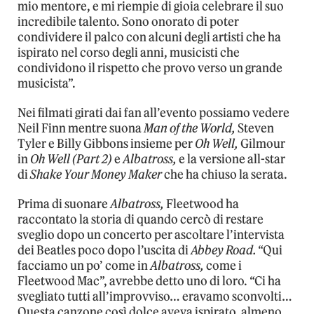
mio mentore, e mi riempie di gioia celebrare il suo
incredibile talento. Sono onorato di poter
condividere il palco con alcuni degli artisti che ha
ispirato nel corso degli anni, musicisti che
condividono il rispetto che provo verso un grande
musicista”.
Nei filmati girati dai fan all’evento possiamo vedere
Neil Finn mentre suona
Man of the World,
Steven
Tyler e Billy Gibbons insieme per
Oh Well,
Gilmour
in
Oh Well (Part 2)
e
Albatross,
e la versione all-star
di
Shake Your Money Maker
che ha chiuso la serata.
Prima di suonare
Albatross,
Fleetwood ha
raccontato la storia di quando cercò di restare
sveglio dopo un concerto per ascoltare l’intervista
dei Beatles poco dopo l’uscita di
Abbey Road.
“Qui
facciamo un po’ come in
Albatross,
come i
Fleetwood Mac”, avrebbe detto uno di loro. “Ci ha
svegliato tutti all’improvviso… eravamo sconvolti…
Questa canzone così dolce aveva ispirato, almeno