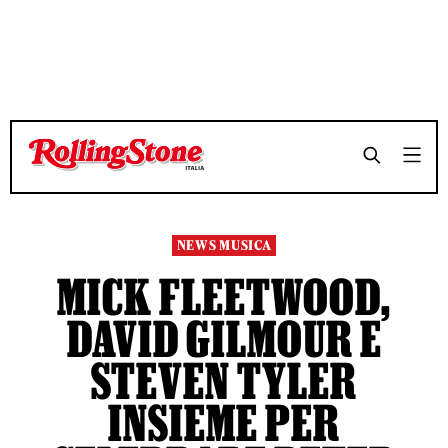
TEMPO DI LETTURA 4 MINUTI
TEMPO DI LETTURA 4 MINUTI
SHARE
SHARE
NEWS MUSICA
MICK FLEETWOOD,
DAVID GILMOUR E
STEVEN TYLER
INSIEME PER