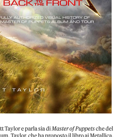
tt Taylor e parla sia di
Master of Puppets
che del
um. Taylor, che ha proposto il libro ai Metallica,