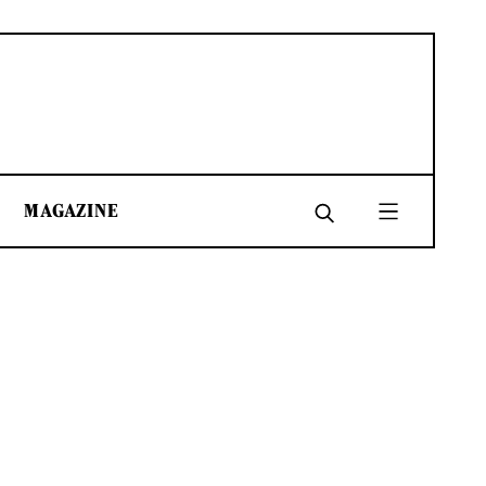
MAGAZINE
SHARE
SHARE