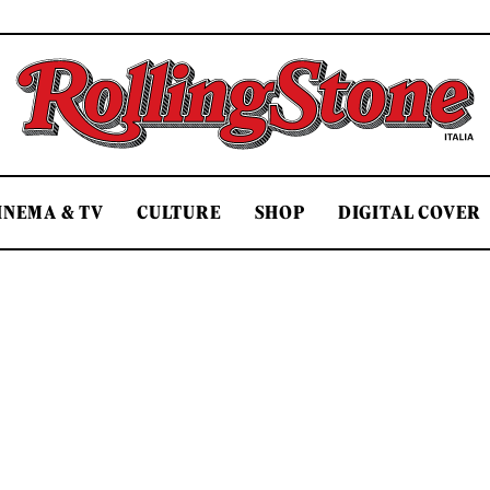
Rolling Stone Italia
INEMA & TV
CULTURE
SHOP
DIGITAL COVER