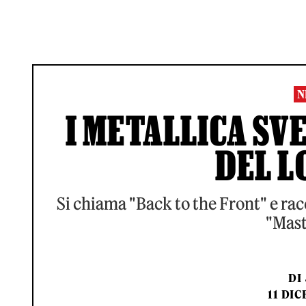
N
I METALLICA SV
DEL L
Si chiama "Back to the Front" e rac
"Mast
DI
11 DIC