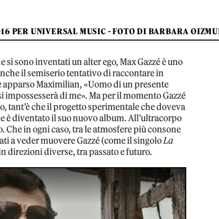
016 PER UNIVERSAL MUSIC - FOTO DI BARBARA OIZM
che si sono inventati un alter ego, Max Gazzé è uno
che il semiserio tentativo di raccontare in
 è apparso Maximilian, «Uomo di un presente
o si impossesserà di me». Ma per il momento Gazzé
o, tant’è che il progetto sperimentale che doveva
ine è diventato il suo nuovo album. All’ultracorpo
co. Che in ogni caso, tra le atmosfere più consone
tuati a veder muovere Gazzé (come il singolo
La
n direzioni diverse, tra passato e futuro.