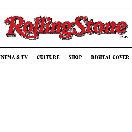
Rolling Stone Italia
INEMA & TV
CULTURE
SHOP
DIGITAL COVER