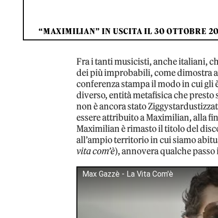
“MAXIMILIAN” IN USCITA IL 30 OTTOBRE 2
Fra i tanti musicisti, anche italiani, 
dei più improbabili, come dimostra an
conferenza stampa il modo in cui gli
diverso, entità metafisica che prest
non è ancora stato Ziggystardustizzat
essere attribuito a Maximilian, alla f
Maximilian è rimasto il titolo del dis
all’ampio territorio in cui siamo abi
vita com’è
), annovera qualche passo i
Max Gazzè - La Vita Com'è