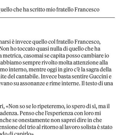
uello che ha scritto mio fratello Francesco
rsi è invece quello col fratello Francesco,
«Non ho toccato quasi nulla di quello che ha
la metrica, casomai se capita posso cambiare io
i abbiamo sempre rivolto molta attenzione alla
tmo interno, mentre oggi in giro c’è la sagra della
mite del cantabile. Invece basta sentire Guccini e
evano su assonanze e rime interne. Il testo di una
i, «Non so se lo ripeteremo, io spero di sì, ma il
cadenza. Penso che l’esperienza con loro mi
nche se onestamente non saprei dire in che
nsione del trio al ritorno al lavoro solista è stato
do di capirlo».