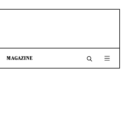
MAGAZINE
SHARE
SHARE