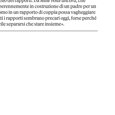
ello dei rapporti. Da
Mille volte ancora
, che
perennemente in costruzione di un padre per un
 uomo in un rapporto di coppia possa vagheggiare
utti i rapporti sembrano precari oggi, forse perché
cile separarsi che stare insieme».