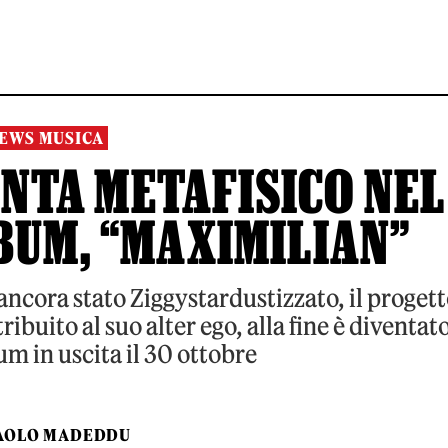
EWS MUSICA
NTA METAFISICO NEL
BUM, “MAXIMILIAN”
ancora stato Ziggystardustizzato, il proget
buito al suo alter ego, alla fine è diventat
um in uscita il 30 ottobre
AOLO MADEDDU