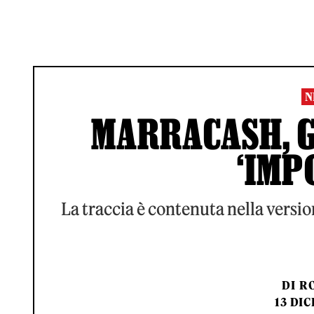
N
MARRACASH, G
‘IMP
La traccia è contenuta nella version
DI
RO
13 DIC