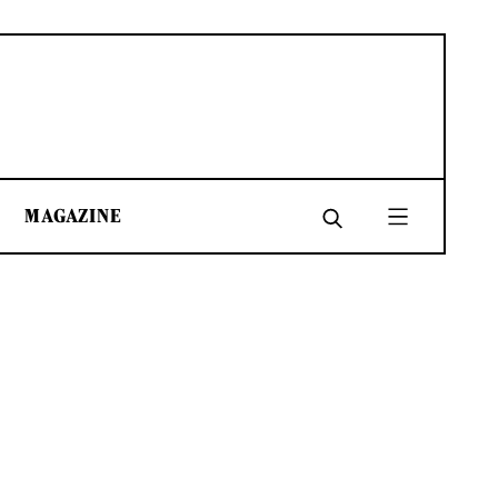
MAGAZINE
SHARE
SHARE