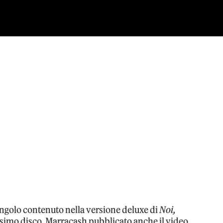
ingolo contenuto nella versione deluxe di
Noi,
issimo disco, Marracash pubblicato anche il video