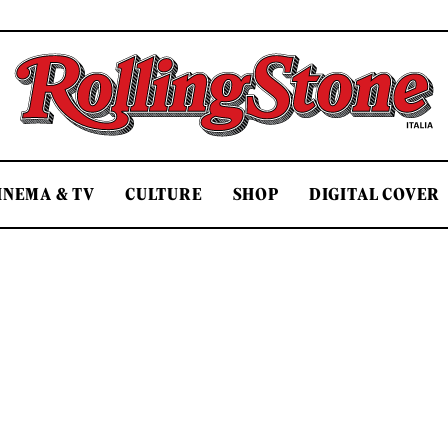
Rolling Stone Italia
INEMA & TV
CULTURE
SHOP
DIGITAL COVER