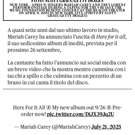
FOTO: SCOTT GRIES/GETTY IMAGES
NEW YORK - APRIL 9: SINGERS MARIAH CAREY AND TREY LORENZ
PERFORM ONSTAGE DURING A TAPING FOR THE VH1 SAVE THE
MUSIC FOUNDATION BENEFIT CONCERT AT THE BEACON THEATER
ON APRIL 9, 2005 IN NEW YORK CITY. (PHOTO BY SCOTT
GRIES/GETTY IMAGES)
A quasi sette anni dal suo ultimo lavoro in studio,
Mariah Carey ha annunciato l’uscita di
Here for it all
,
il suo sedicesimo album di inediti, prevista per il
prossimo 26 settembre,
La cantante ha fatto l’annuncio sui social media con
un breve video che la mostra mentre cammina con i
tacchi a spillo e che culmina con un pezzetto di un
brano in cui canta il titolo del disco.
Here For It All 🦋 My new album out 9/26 🦋 Pre-
order now!
pic.twitter.com/DiJX39Jq2U
— Mariah Carey (@MariahCarey)
July 21, 2025