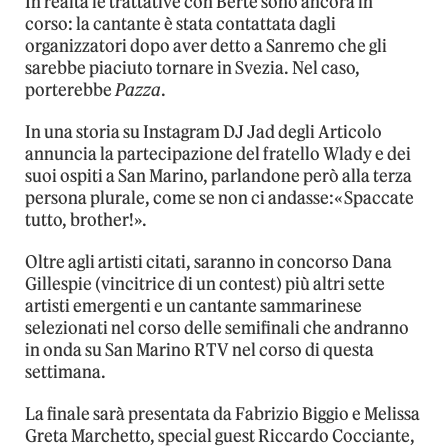
In realtà le trattative con Bertè sono ancora in
corso: la cantante è stata contattata dagli
organizzatori dopo aver detto a Sanremo che gli
sarebbe piaciuto tornare in Svezia. Nel caso,
porterebbe
Pazza
.
In una storia su Instagram DJ Jad degli Articolo
annuncia la partecipazione del fratello Wlady e dei
suoi ospiti a San Marino, parlandone però alla terza
persona plurale, come se non ci andasse:«Spaccate
tutto, brother!».
Oltre agli artisti citati, saranno in concorso Dana
Gillespie (vincitrice di un contest) più altri sette
artisti emergenti e un cantante sammarinese
selezionati nel corso delle semifinali che andranno
in onda su San Marino RTV nel corso di questa
settimana.
La finale sarà presentata da Fabrizio Biggio e Melissa
Greta Marchetto, special guest Riccardo Cocciante,