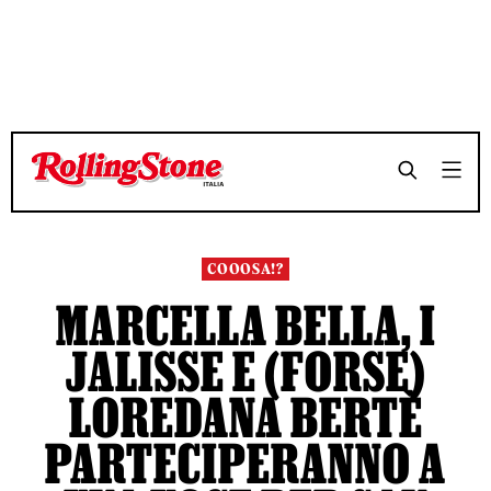
TEMPO DI LETTURA 3 MINUTI
TEMPO DI LETTURA 3 MINUTI
SHARE
SHARE
COOOSA!?
MARCELLA BELLA, I
JALISSE E (FORSE)
LOREDANA BERTÈ
PARTECIPERANNO A