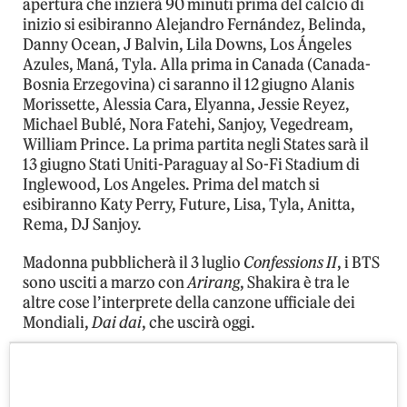
apertura che inzierà 90 minuti prima del calcio di
inizio si esibiranno Alejandro Fernández, Belinda,
Danny Ocean, J Balvin, Lila Downs, Los Ángeles
Azules, Maná, Tyla. Alla prima in Canada (Canada-
Bosnia Erzegovina) ci saranno il 12 giugno Alanis
Morissette, Alessia Cara, Elyanna, Jessie Reyez,
Michael Bublé, Nora Fatehi, Sanjoy, Vegedream,
William Prince. La prima partita negli States sarà il
13 giugno Stati Uniti-Paraguay al So-Fi Stadium di
Inglewood, Los Angeles. Prima del match si
esibiranno Katy Perry, Future, Lisa, Tyla, Anitta,
Rema, DJ Sanjoy.
Madonna pubblicherà il 3 luglio
Confessions II
, i BTS
sono usciti a marzo con
Arirang
, Shakira è tra le
altre cose l’interprete della canzone ufficiale dei
Mondiali,
Dai dai
, che uscirà oggi.