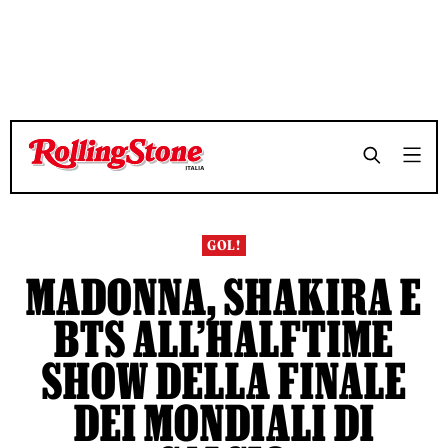
TEMPO DI LETTURA 3 MINUTI
TEMPO DI LETTURA 3 MINUTI
SHARE
SHARE
GOL!
MADONNA, SHAKIRA E
BTS ALL’HALFTIME
SHOW DELLA FINALE
DEI MONDIALI DI