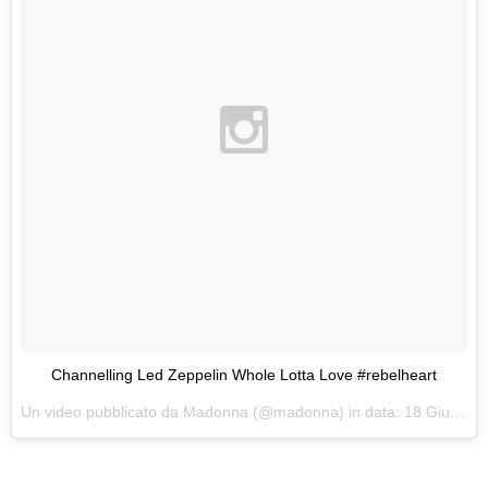
Channelling Led Zeppelin Whole Lotta Love #rebelheart
Un video pubblicato da Madonna (@madonna) in data:
18 Giu 2015 alle ore 22:40 PDT