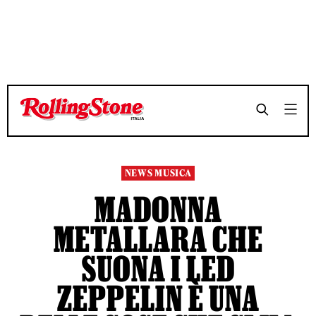
TEMPO DI LETTURA 2 MINUTI
TEMPO DI LETTURA 2 MINUTI
SHARE
SHARE
NEWS MUSICA
MADONNA
METALLARA CHE
SUONA I LED
ZEPPELIN È UNA