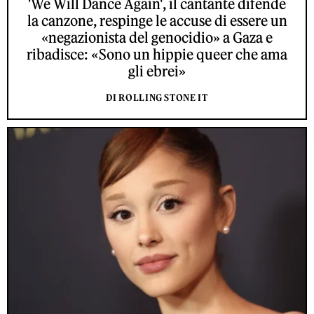
'We Will Dance Again', il cantante difende
la canzone, respinge le accuse di essere un
«negazionista del genocidio» a Gaza e
ribadisce: «Sono un hippie queer che ama
gli ebrei»
DI ROLLING STONE IT