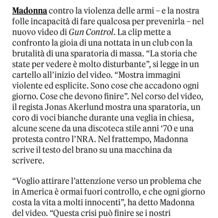
Madonna
contro la violenza delle armi – e la nostra
folle incapacità di fare qualcosa per prevenirla – nel
nuovo video di
Gun Control
. La clip mette a
confronto la gioia di una nottata in un club con la
brutalità di una sparatoria di massa. “La storia che
state per vedere è molto disturbante”, si legge in un
cartello all’inizio del video. “Mostra immagini
violente ed esplicite. Sono cose che accadono ogni
giorno. Cose che devono finire”. Nel corso del video,
il regista Jonas Akerlund mostra una sparatoria, un
coro di voci bianche durante una veglia in chiesa,
alcune scene da una discoteca stile anni ‘70 e una
protesta contro l’NRA. Nel frattempo, Madonna
scrive il testo del brano su una macchina da
scrivere.
“Voglio attirare l’attenzione verso un problema che
in America è ormai fuori controllo, e che ogni giorno
costa la vita a molti innocenti”, ha detto Madonna
del video. “Questa crisi può finire se i nostri