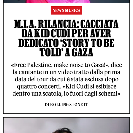
NEWS MUSICA
M.I.A. RILANCIA: CACCIATA
DA KID CUDI PER AVER
DEDICATO ‘STORY TO BE
TOLD’ A GAZA
«Free Palestine, make noise to Gaza!», dice
la cantante in un video tratto dalla prima
data del tour da cui è stata esclusa dopo
quattro concerti. «Kid Cudi si esibisce
dentro una scatola, io fuori dagli schemi»
DI ROLLING STONE IT