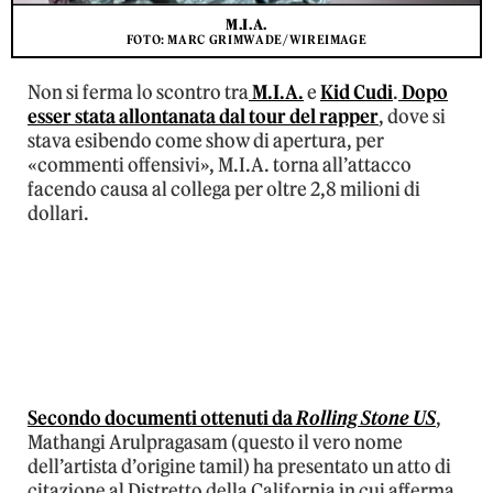
M.I.A.
FOTO: MARC GRIMWADE/WIREIMAGE
Non si ferma lo scontro tra
M.I.A.
e
Kid Cudi
.
Dopo
esser stata allontanata dal tour del rapper
, dove si
stava esibendo come show di apertura, per
«commenti offensivi», M.I.A. torna all’attacco
facendo causa al collega per oltre 2,8 milioni di
dollari.
Secondo documenti ottenuti da
Rolling Stone US
,
Mathangi Arulpragasam (questo il vero nome
dell’artista d’origine tamil) ha presentato un atto di
citazione al Distretto della California in cui afferma