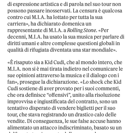
di espressione artistica e di parola nel suo tour non
possono passare inosservati. La censura è qualcosa
contro cui M.I.A. ha lottato per tutta la sua
carriera», ha dichiarato domenica un
rappresentante di M.I.A. a
Rolling Stone
. «Per
decenni, M.I.A. ha usato la sua musica per parlare di
diritti umani e altre complesse questioni globali in
qualità di rifugiata diventata una star mondiale».
«È risaputo sia a Kid Cudi, che al mondo intero, che
M.I.A. non si è mai tirata indietro nel comunicare le
sue opinioni attraverso la musica e il dialogo con i
fan», prosegue la dichiarazione. «Lo shock che Kid
Cudi sostiene di aver provato per i suoi commenti,
che ora definisce “offensivi”, unito alla risoluzione
improvvisa e ingiustificata del contratto, sono un
tentativo disperato di vendere biglietti per il suo
tour, che stava registrando un drastico calo delle
vendite. Di conseguenza, le sue false accuse hanno
alimentato un attacco indiscriminato, basato su un