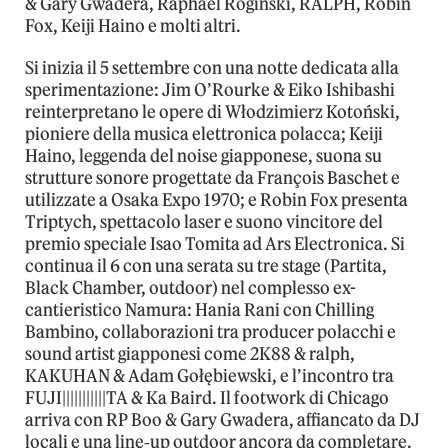
& Gary Gwadera, Raphael Rogiński, RALPH, Robin
Fox, Keiji Haino e molti altri.
Si inizia il 5 settembre con una notte dedicata alla
sperimentazione: Jim O’Rourke & Eiko Ishibashi
reinterpretano le opere di Włodzimierz Kotoński,
pioniere della musica elettronica polacca; Keiji
Haino, leggenda del noise giapponese, suona su
strutture sonore progettate da François Baschet e
utilizzate a Osaka Expo 1970; e Robin Fox presenta
Triptych, spettacolo laser e suono vincitore del
premio speciale Isao Tomita ad Ars Electronica. Si
continua il 6 con una serata su tre stage (Partita,
Black Chamber, outdoor) nel complesso ex-
cantieristico Namura: Hania Rani con Chilling
Bambino, collaborazioni tra producer polacchi e
sound artist giapponesi come 2K88 & ralph,
KAKUHAN & Adam Gołębiewski, e l’incontro tra
FUJI|||||||||||TA & Ka Baird. Il footwork di Chicago
arriva con RP Boo & Gary Gwadera, affiancato da DJ
locali e una line‑up outdoor ancora da completare.