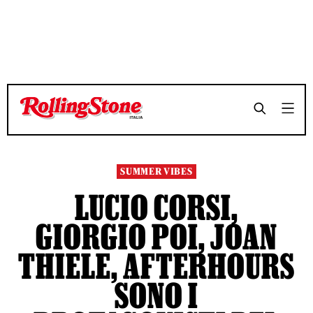
TEMPO DI LETTURA 4 MINUTI
TEMPO DI LETTURA 4 MINUTI
SHARE
SHARE
SUMMER VIBES
LUCIO CORSI,
GIORGIO POI, JOAN
THIELE, AFTERHOURS
SONO I