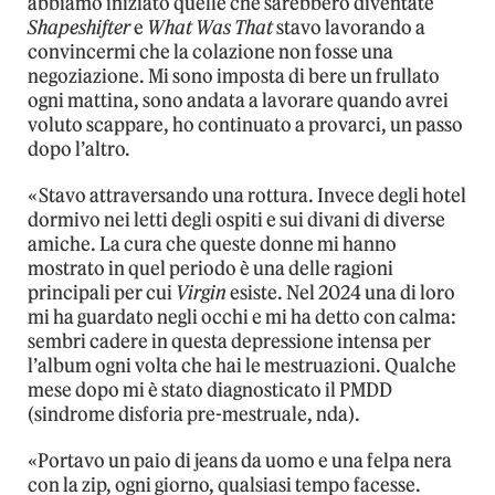
abbiamo iniziato quelle che sarebbero diventate
Shapeshifter
e
What Was That
stavo lavorando a
convincermi che la colazione non fosse una
negoziazione. Mi sono imposta di bere un frullato
ogni mattina, sono andata a lavorare quando avrei
voluto scappare, ho continuato a provarci, un passo
dopo l’altro.
«Stavo attraversando una rottura. Invece degli hotel
dormivo nei letti degli ospiti e sui divani di diverse
amiche. La cura che queste donne mi hanno
mostrato in quel periodo è una delle ragioni
principali per cui
Virgin
esiste. Nel 2024 una di loro
mi ha guardato negli occhi e mi ha detto con calma:
sembri cadere in questa depressione intensa per
l’album ogni volta che hai le mestruazioni. Qualche
mese dopo mi è stato diagnosticato il PMDD
(sindrome disforia pre-mestruale, nda).
«Portavo un paio di jeans da uomo e una felpa nera
con la zip, ogni giorno, qualsiasi tempo facesse.