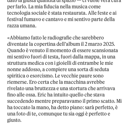
dato la giusta quantità di spazio — ci vuole vera cura
per farlo. La mia fiducia nella musica come
tecnologia sociale è stata restaurata. Alle feste e ai
festival fumavo e cantavo e mi sentivo parte della
razza umana.
«Abbiamo fatto le radiografie che sarebbero
diventate la copertina dell’album il 2 marzo 2025.
Quando è venuto il momento di essere scansionata
mi sentivo fuori di testa, fuori dalla mappa, in una
struttura medica con i gioielli di entrambe le mie
nonne addosso, a compiere una sorta di seduta
spiritica o esorcismo. Le vecchie paure sono
riemerse. Ero certa che la macchina avrebbe
rivelato una bruttezza e una stortura che arrivava
fino alle ossa. Eric ha intuito quello che stava
succedendo mentre preparavamo il primo scatto. Mi
ha toccato la mano, ha detto piano: sarà perfetto, è
una foto di te, comunque tu sia oggi è perfetto e
giusto.