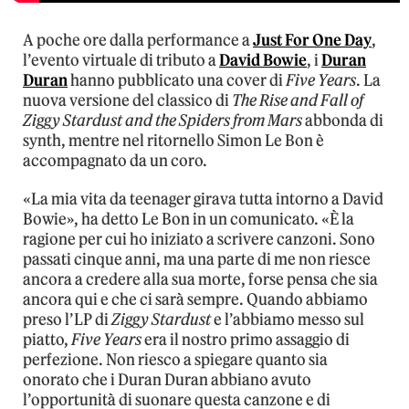
A poche ore dalla performance a
Just For One Day
,
l’evento virtuale di tributo a
David Bowie
, i
Duran
Duran
hanno pubblicato una cover di
Five Years
. La
nuova versione del classico di
The Rise and Fall of
Ziggy Stardust and the Spiders from Mars
abbonda di
synth, mentre nel ritornello Simon Le Bon è
accompagnato da un coro.
«La mia vita da teenager girava tutta intorno a David
Bowie», ha detto Le Bon in un comunicato. «È la
ragione per cui ho iniziato a scrivere canzoni. Sono
passati cinque anni, ma una parte di me non riesce
ancora a credere alla sua morte, forse pensa che sia
ancora qui e che ci sarà sempre. Quando abbiamo
preso l’LP di
Ziggy Stardust
e l’abbiamo messo sul
piatto,
Five Years
era il nostro primo assaggio di
perfezione. Non riesco a spiegare quanto sia
onorato che i Duran Duran abbiano avuto
l’opportunità di suonare questa canzone e di