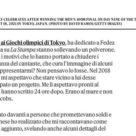
LY CELEBRATES AFTER WINNING THE MEN'S 100M FINAL ON DAY NINE OF THE
 01, 2021 IN TOKYO, JAPAN. (PHOTO BY DAVID RAMOS/GETTY IMAGES)
 ai Giochi olimpici di Tokyo
, ha dedicato a Fedez
na su
La Stampa
stanno sollevando un polverone.
o i motivi che lo hanno portato a chiudere i
anza del cantante, che cura l’immagine di alcuni
 rappresentarmi? Non pensavo lo fosse. Nel 2018
, mi aspettavo che stare vicino a lui desse
pato un progetto. Me li aspettavo pronti al
i hanno scritto 24 ore dopo. Erano al mare e non
acobs.
ato davanti a persone che promettevano soldi e
 mese ho realizzato che mi raccontavano come
 aggiunto, svelando anche alcuni dettagli del