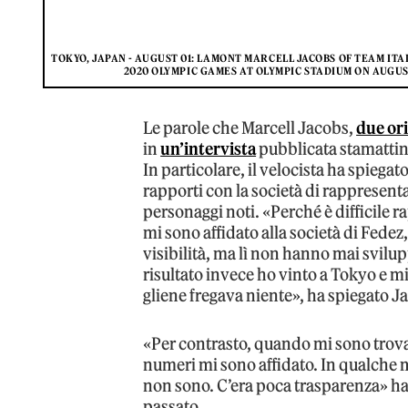
TOKYO, JAPAN - AUGUST 01: LAMONT MARCELL JACOBS OF TEAM ITA
2020 OLYMPIC GAMES AT OLYMPIC STADIUM ON AUGUST
Le parole che Marcell Jacobs,
due ori
in
un’intervista
pubblicata stamatti
In particolare, il velocista ha spiegat
rapporti con la società di rappresent
personaggi noti. «Perché è difficile
mi sono affidato alla società di Fedez
visibilità, ma lì non hanno mai svilup
risultato invece ho vinto a Tokyo e m
gliene fregava niente», ha spiegato J
«Per contrasto, quando mi sono trov
numeri mi sono affidato. In qualche
non sono. C’era poca trasparenza» ha
passato.