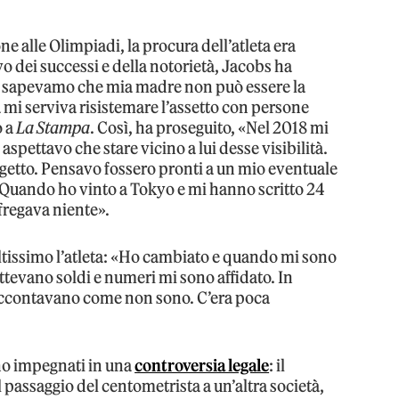
e alle Olimpiadi, la procura dell’atleta era
o dei successi e della notorietà, Jacobs ha
utti sapevamo che mia madre non può essere la
 mi serviva risistemare l’assetto con persone
o a
La Stampa
. Così, ha proseguito, «Nel 2018 mi
 aspettavo che stare vicino a lui desse visibilità.
etto. Pensavo fossero pronti a un mio eventuale
. Quando ho vinto a Tokyo e mi hanno scritto 24
fregava niente».
moltissimo l’atleta: «Ho cambiato e quando mi sono
tevano soldi e numeri mi sono affidato. In
accontavano come non sono. C’era poca
no impegnati in una
controversia legale
: il
l passaggio del centometrista a un’altra società,