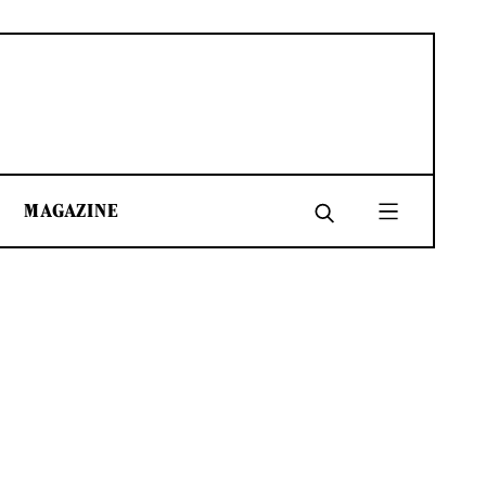
MAGAZINE
SHARE
SHARE