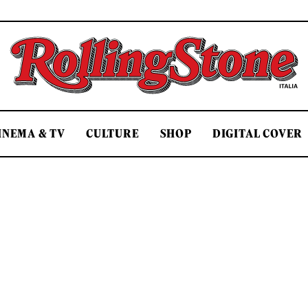
Rolling Stone Italia
INEMA & TV
CULTURE
SHOP
DIGITAL COVER