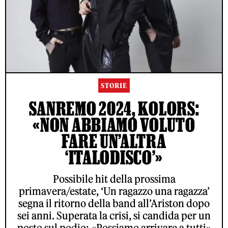
STORIE
SANREMO 2024, KOLORS:
«NON ABBIAMO VOLUTO
FARE UN’ALTRA
‘ITALODISCO’»
Possibile hit della prossima
primavera/estate, ‘Un ragazzo una ragazza’
segna il ritorno della band all’Ariston dopo
sei anni. Superata la crisi, si candida per un
posto sul podio: «Possiamo arrivare a tutti»