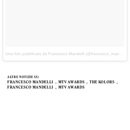
Una foto pubblicata da Francesco Mandelli (@francesco_mandelli)
i
ALTRE NOTIZIE SU:
FRANCESCO MANDELLI
MTV AWARDS
THE KOLORS
FRANCESCO MANDELLI
MTV AWARDS