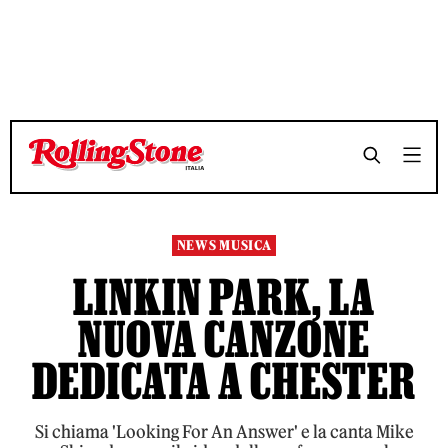
TEMPO DI LETTURA 3 MINUTI
TEMPO DI LETTURA 3 MINUTI
SHARE
SHARE
NEWS MUSICA
LINKIN PARK, LA
NUOVA CANZONE
DEDICATA A CHESTER
Si chiama 'Looking For An Answer' e la canta Mike