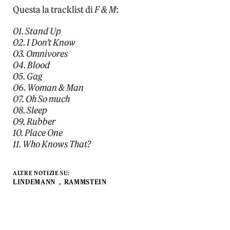
Questa la tracklist di
F & M
:
01. Stand Up
02. I Don’t Know
03. Omnivores
04. Blood
05. Gag
06. Woman & Man
07. Oh So much
08. Sleep
09. Rubber
10. Place One
11. Who Knows That?
ALTRE NOTIZIE SU:
LINDEMANN
RAMMSTEIN