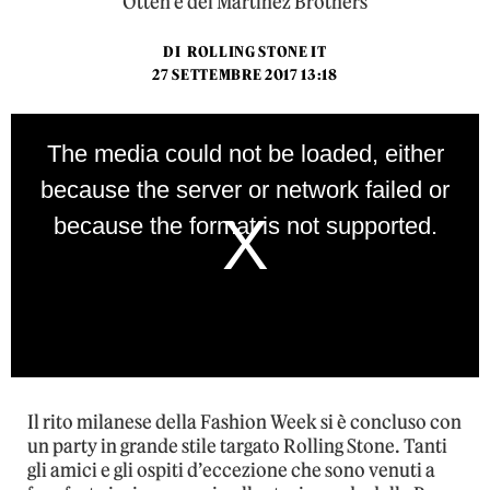
Otten e dei Martinez Brothers
DI
ROLLING STONE IT
27 SETTEMBRE 2017 13:18
This
is
The media could not be loaded, either
a
modal
because the server or network failed or
window.
because the format is not supported.
Il rito milanese della Fashion Week si è concluso con
un party in grande stile targato Rolling Stone. Tanti
gli amici e gli ospiti d’eccezione che sono venuti a