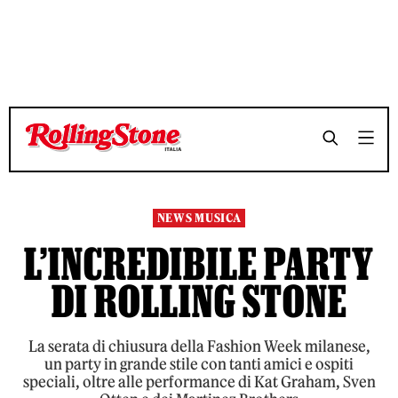
TEMPO DI LETTURA 6 MINUTI
TEMPO DI LETTURA 6 MINUTI
SHARE
SHARE
NEWS MUSICA
L’INCREDIBILE PARTY
DI ROLLING STONE
La serata di chiusura della Fashion Week milanese,
un party in grande stile con tanti amici e ospiti
speciali, oltre alle performance di Kat Graham, Sven