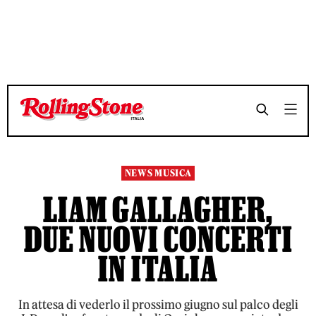
TEMPO DI LETTURA 3 MINUTI
TEMPO DI LETTURA 3 MINUTI
SHARE
SHARE
NEWS MUSICA
LIAM GALLAGHER,
DUE NUOVI CONCERTI
IN ITALIA
In attesa di vederlo il prossimo giugno sul palco degli