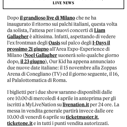
LIVE NEWS
Dopo
il grandioso live di Milano
che ne ha
inaugurato il ritorno sui palchi italiani, questa volta
da solista, l’attesa per i nuovi concerti di
Liam
Gallagher
è altissima. Infatti, aspettando di vedere
l’ex frontman degli
Oasis
sul palco degli
I-Days il
prossimo 21 giugno
all’Area Expo-Experience di
Milano (
Noel Gallagher
suonerà solo qualche giorno
dopo,
il 23 giugno
), Our Kid ha appena annunciato
due nuove date italiane: il 15 novembre alla Zoppas
Arena di Conegliano (TV) ed il giorno seguente, il 16,
al Palalottomatica di Roma.
I biglietti per i due show saranno disponibili dalle
ore 10.00 di mercoledì 4 aprile in anteprima per gli
iscritti a MyLiveNation su
livenation.it
per 24 ore. La
messa in vendita generale partirà invece dalle ore
10.00 di venerdì 6 aprile su
ticketmaster.it
,
ticketone.it
e in tutti i punti vendita autorizzati.