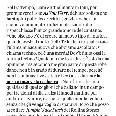
Nel frattempo, Liam è attualmente in tour, per
promuovere il suo
As You Were
, debutto solista che
ha stupito pubblico e critica, grazie anche a un
suono volutamente tradizionale, suono che
rispecchiasse l’unico grande amore del cantante:
«Che bisogno c’è di creare un nuovo tipo di musica,
quando esiste il rock’n’roll? Te lo dico io qual è stata
l’ultima musica nuova che abbiamo ascoltato: si
chiama techno, ed è una merda! Dov’è finita oggi la
fottuta techno? Qualcuno me lo sa dire? È solo la mia
opinione, ma secondo me gran parte di questa roba
dance non è in grado di durare nel tempo, perché
non ha anima», aveva detto l’ex Oasis durante
la
nostra intervista esclusiva
. «Non dirmi che uno
qualsiasi di quei coglioni che ballano in un campo
per tre giorni di fila si alza il lunedì mattina per
andare a lavorare, e ascolta quella merda techno
senza che gli venga voglia di spararsi. Io so che posso
ascoltare
Jumpin’ Jack Flash
dei Rolling Stones
senza droghe o
Bridge Over Troubled Water
di Simon