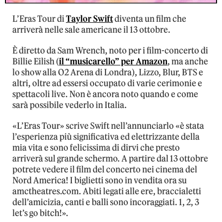
L’Eras Tour di
Taylor Swift
diventa un film che
arriverà nelle sale americane il 13 ottobre.
È diretto da Sam Wrench, noto per i film-concerto di
Billie Eilish (
il “musicarello” per Amazon
, ma anche
lo show alla O2 Arena di Londra), Lizzo, Blur, BTS e
altri, oltre ad essersi occupato di varie cerimonie e
spettacoli live. Non è ancora noto quando e come
sarà possibile vederlo in Italia.
«L’Eras Tour» scrive Swift nell’annunciarlo «è stata
l’esperienza più significativa ed elettrizzante della
mia vita e sono felicissima di dirvi che presto
arriverà sul grande schermo. A partire dal 13 ottobre
potrete vedere il film del concerto nei cinema del
Nord America! I biglietti sono in vendita ora su
amctheatres.com. Abiti legati alle ere, braccialetti
dell’amicizia, canti e balli sono incoraggiati. 1, 2, 3
let’s go bitch!».