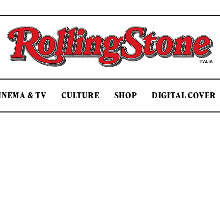
Rolling Stone Italia
INEMA & TV
CULTURE
SHOP
DIGITAL COVER