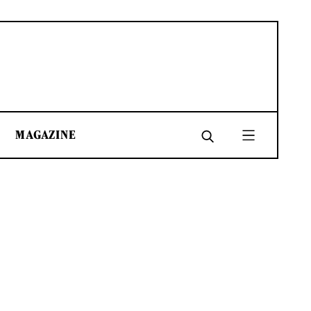
MAGAZINE
SHARE
SHARE