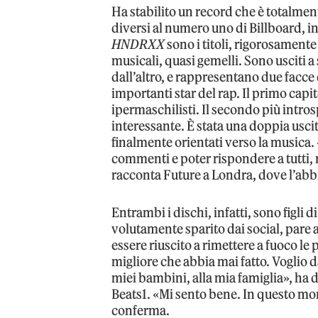
Ha stabilito un record che è totalmen
diversi al numero uno di Billboard, 
HNDRXX
sono i titoli, rigorosamente 
musicali, quasi gemelli. Sono usciti a
dall’altro, e rappresentano due facce 
importanti star del rap. Il primo capito
ipermaschilisti. Il secondo più introsp
interessante. È stata una doppia usci
finalmente orientati verso la musica. 
commenti e poter rispondere a tutti, 
racconta Future a Londra, dove l’ab
Entrambi i dischi, infatti, sono figli 
volutamente sparito dai social, pare a
essere riuscito a rimettere a fuoco le p
migliore che abbia mai fatto. Voglio da
miei bambini, alla mia famiglia», ha 
Beats1. «Mi sento bene. In questo mo
conferma.