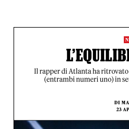
N
L’EQUILIB
Il rapper di Atlanta ha ritrovato
(entrambi numeri uno) in set
DI
MA
23 A