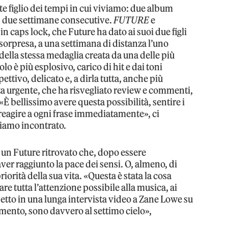
te figlio dei tempi in cui viviamo: due album
in due settimane consecutive.
FUTURE
e
in caps lock, che Future ha dato ai suoi due figli
 sorpresa, a una settimana di distanza l’uno
della stessa medaglia creata da una delle più
lo è più esplosivo, carico di hit e dai toni
ettivo, delicato e, a dirla tutta, anche più
ta urgente, che ha risvegliato review e commenti,
«È bellissimo avere questa possibilità, sentire i
reagire a ogni frase immediatamente», ci
biamo incontrato.
di un Future ritrovato che, dopo essere
ver raggiunto la pace dei sensi. O, almeno, di
riorità della sua vita. «Questa è stata la cosa
re tutta l’attenzione possibile alla musica, ai
detto in una lunga intervista video a Zane Lowe su
mento, sono davvero al settimo cielo»,