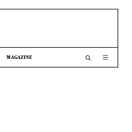
MAGAZINE
SHARE
SHARE