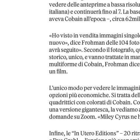
vedere delle anteprime a bassa risoluzi
italiana) e continuerà fino al 7. La ba
aveva Cobain all’epoca –, circa 62mil
«Ho visto in vendita immagini singole 
nuovo», dice Frohman delle 104 foto 
avrà seguito». Secondo il fotografo
storico, unico, e vanno trattate in m
multiforme di Cobain, Frohman dice c
un film.
L’unico modo per vedere le immagini 
opzioni più economiche. Si tratta del
quadrittici con colorati di Cobain. 
una versione gigantesca, la vediamo a
domande su Zoom. «Miley Cyrus ne ha
Infine, le “In Utero Editions” – 20 rit