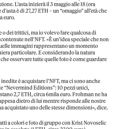
one. L’asta inizierà il 3 maggio alle 18 (ora
se d’asta è di 27,27 ETH – un “omaggio” all’età che
a euro.
o dei trittici, ma io volevo fare qualcosa di
contenute nell’NFT. «È un’idea speciale che non
, quelle immagini rappresentano un momento
aniera particolare. E considerando la natura
he osservare tutte quelle foto è come guardare
inedite è acquistare l’NFT, ma ci sono anche
le “Nevermind Editions”: 10 pezzi unici,
Costano 2,7 ETH, circa 6mila euro. Frohman ne ha
ppesa dietro di lui mentre risponde alle nostre
 acquistato uno delle stesse dimensioni», dice.
ratti a colori e foto di gruppo con Krist Novoselic