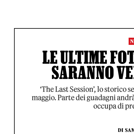
N
LE ULTIME FO
SARANNO VE
‘The Last Session’, lo storico ser
maggio. Parte dei guadagni andr
occupa di pr
DI
SA