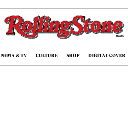
Rolling Stone Italia
INEMA & TV
CULTURE
SHOP
DIGITAL COVER