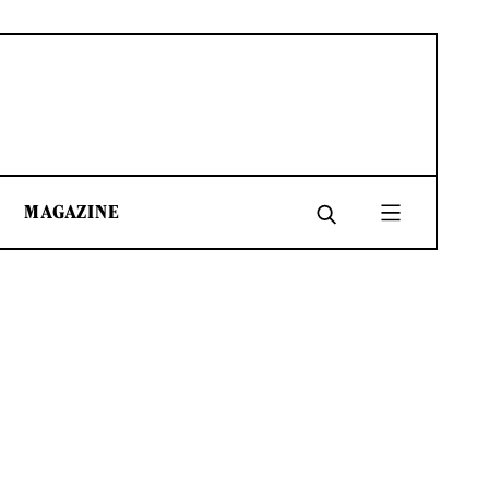
MAGAZINE
SHARE
SHARE