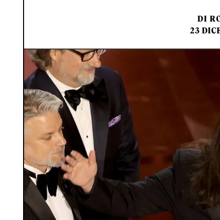
DI
RO
23 DIC