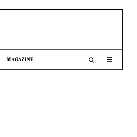
MAGAZINE
SHARE
SHARE