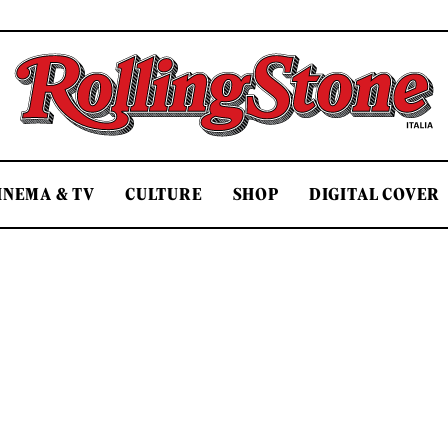
Rolling Stone Italia
INEMA & TV
CULTURE
SHOP
DIGITAL COVER