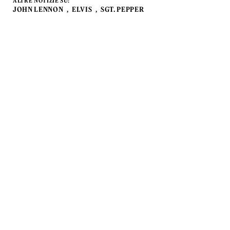
ALTRE NOTIZIE SU:
JOHN LENNON
ELVIS
SGT. PEPPER