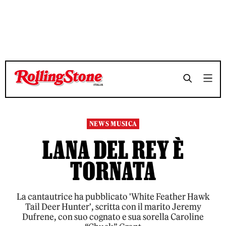
TEMPO DI LETTURA 3 MINUTI
TEMPO DI LETTURA 3 MINUTI
SHARE
SHARE
NEWS MUSICA
LANA DEL REY È
TORNATA
La cantautrice ha pubblicato 'White Feather Hawk
Tail Deer Hunter', scritta con il marito Jeremy
Dufrene, con suo cognato e sua sorella Caroline