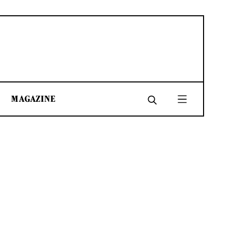
MAGAZINE
SHARE
SHARE