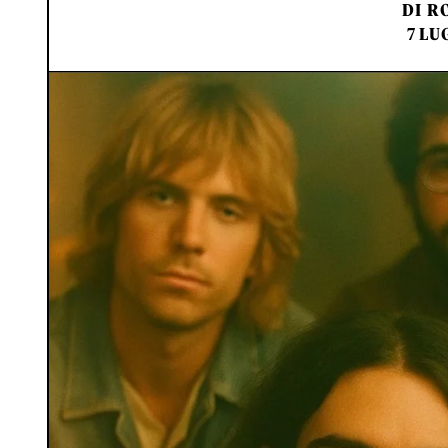
DI
RO
7 LU