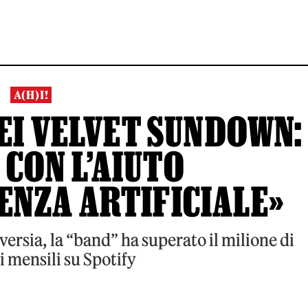
A(H)I!
EI VELVET SUNDOWN:
 CON L’AIUTO
ENZA ARTIFICIALE»
versia, la “band” ha superato il milione di
i mensili su Spotify