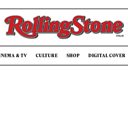
Rolling Stone Italia
INEMA & TV
CULTURE
SHOP
DIGITAL COVER