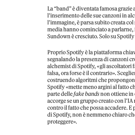
La “band” è diventata famosa grazie 
l’inserimento delle sue canzoni in a
l’immagine, è parsa subito creata col 
media hanno cominciato a parlarne, i
Sundown è cresciuto. Solo su Spotify 
Proprio Spotify è la piattaforma chia
segnalando la presenza di canzoni c
alchemist di Spotify, «gli ascoltator
falsa, ora forse è il contrario». Scegl
costruendo algoritmi che propongono 
Spotify «mette meno argini al fatto c
parte delle
fake bands
non ottiene in
accorge se un gruppo creato con l’IA 
contro il fatto che possa accadere. 
di Spotify, non è nemmeno chiaro che
proteggere».