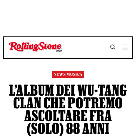
TEMPO DI LETTURA 3 MINUTI
TEMPO DI LETTURA 3 MINUTI
SHARE
SHARE
NEWS MUSICA
L’ALBUM DEI WU-TANG
CLAN CHE POTREMO
ASCOLTARE FRA
(SOLO) 88 ANNI