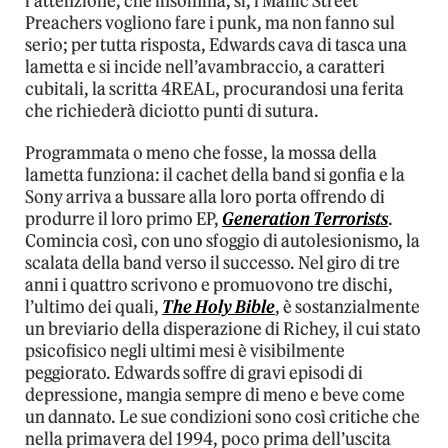
l’attenzione, che insomma, sì, i Manic Street
Preachers vogliono fare i punk, ma non fanno sul
serio; per tutta risposta, Edwards cava di tasca una
lametta e si incide nell’avambraccio, a caratteri
cubitali, la scritta 4REAL, procurandosi una ferita
che richiederà diciotto punti di sutura.
Programmata o meno che fosse, la mossa della
lametta funziona: il cachet della band si gonfia e la
Sony arriva a bussare alla loro porta offrendo di
produrre il loro primo EP,
Generation Terrorists
.
Comincia così, con uno sfoggio di autolesionismo, la
scalata della band verso il successo. Nel giro di tre
anni i quattro scrivono e promuovono tre dischi,
l’ultimo dei quali,
The Holy Bible
, è sostanzialmente
un breviario della disperazione di Richey, il cui stato
psicofisico negli ultimi mesi è visibilmente
peggiorato. Edwards soffre di gravi episodi di
depressione, mangia sempre di meno e beve come
un dannato. Le sue condizioni sono così critiche che
nella primavera del 1994, poco prima dell’uscita