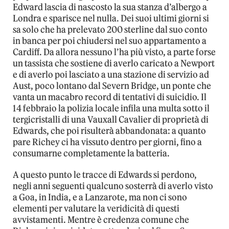
Edward lascia di nascosto la sua stanza d’albergo a
Londra e sparisce nel nulla. Dei suoi ultimi giorni si
sa solo che ha prelevato 200 sterline dal suo conto
in banca per poi chiudersi nel suo appartamento a
Cardiff. Da allora nessuno l’ha più visto, a parte forse
un tassista che sostiene di averlo caricato a Newport
e di averlo poi lasciato a una stazione di servizio ad
Aust, poco lontano dal Severn Bridge, un ponte che
vanta un macabro record di tentativi di suicidio. Il
14 febbraio la polizia locale infila una multa sotto il
tergicristalli di una Vauxall Cavalier di proprietà di
Edwards, che poi risulterà abbandonata: a quanto
pare Richey ci ha vissuto dentro per giorni, fino a
consumarne completamente la batteria.
A questo punto le tracce di Edwards si perdono,
negli anni seguenti qualcuno sosterrà di averlo visto
a Goa, in India, e a Lanzarote, ma non ci sono
elementi per valutare la veridicità di questi
avvistamenti. Mentre è credenza comune che