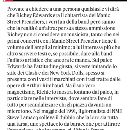
Provate a chiedere a una persona qualsiasi e vi dirà
che Richey Edwards era il chitarrista dei Manic
Street Preachers, i veri fan della band però sanno
che la realtà è un’altra: per sua stessa ammissione
Richey non si considera un musicista, tanto che nei
primi concerti con i Manic Street Preacher tiene il
volume dell’ampli al minimo; a lui interessa più che
altro scrivere testi e, se possibile, dare alla band
l’afflato artistico che ancora le manca. Sul palco
Edwards ha l’attitudine giusta, si veste imitando lo
stile dei Clash e dei New York Dolls, spesso si
presenta con i vestiti marchiati con frasi tratte dalle
opere di Arthur Rimbaud. Ma il suo vero
magnetismo, Richie lo mostra lontano dal palco, in
particolare nelle interviste, dove sembra fare di
tutto per scandalizzare chi gli piazza davanti un
microfono. Nel maggio del 1991, il giornalista di NME
Steve Lamacq solleva il dubbio che la loro sia tutta
una farsa, uno spettacolo da baraccone per attirare