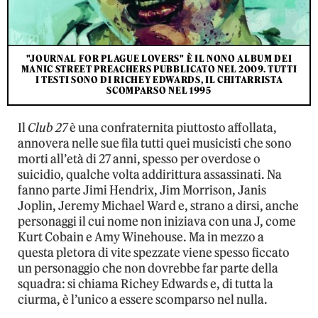
"JOURNAL FOR PLAGUE LOVERS" È IL NONO ALBUM DEI
MANIC STREET PREACHERS PUBBLICATO NEL 2009. TUTTI
I TESTI SONO DI RICHEY EDWARDS, IL CHITARRISTA
SCOMPARSO NEL 1995
Il
Club 27
è una confraternita piuttosto affollata,
annovera nelle sue fila tutti quei musicisti che sono
morti all’età di 27 anni, spesso per overdose o
suicidio, qualche volta addirittura assassinati. Na
fanno parte Jimi Hendrix, Jim Morrison, Janis
Joplin, Jeremy Michael Ward e, strano a dirsi, anche
personaggi il cui nome non iniziava con una J, come
Kurt Cobain e Amy Winehouse. Ma in mezzo a
questa pletora di vite spezzate viene spesso ficcato
un personaggio che non dovrebbe far parte della
squadra: si chiama Richey Edwards e, di tutta la
ciurma, è l’unico a essere scomparso nel nulla.