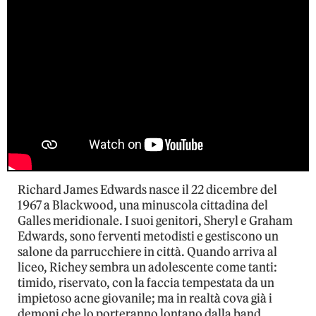
Richard James Edwards nasce il 22 dicembre del
1967 a Blackwood, una minuscola cittadina del
Galles meridionale. I suoi genitori, Sheryl e Graham
Edwards, sono ferventi metodisti e gestiscono un
salone da parrucchiere in città. Quando arriva al
liceo, Richey sembra un adolescente come tanti:
timido, riservato, con la faccia tempestata da un
impietoso acne giovanile; ma in realtà cova già i
demoni che lo porteranno lontano dalla band.