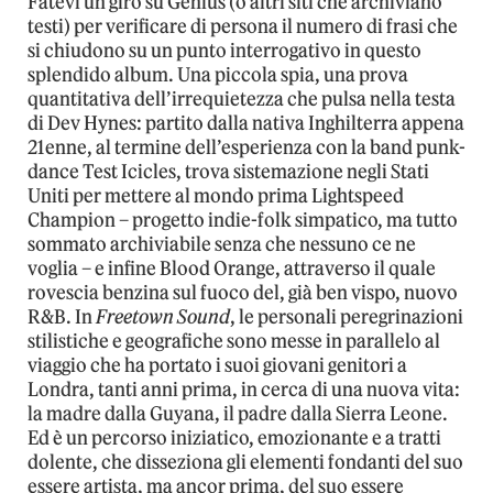
Fatevi un giro su Genius (o altri siti che archiviano
testi) per verificare di persona il numero di frasi che
si chiudono su un punto interrogativo in questo
splendido album. Una piccola spia, una prova
quantitativa dell’irrequietezza che pulsa nella testa
di Dev Hynes: partito dalla nativa Inghilterra appena
21enne, al termine dell’esperienza con la band punk-
dance Test Icicles, trova sistemazione negli Stati
Uniti per mettere al mondo prima Lightspeed
Champion – progetto indie-folk simpatico, ma tutto
sommato archiviabile senza che nessuno ce ne
voglia – e infine Blood Orange, attraverso il quale
rovescia benzina sul fuoco del, già ben vispo, nuovo
R&B. In
Freetown Sound
, le personali peregrinazioni
stilistiche e geografiche sono messe in parallelo al
viaggio che ha portato i suoi giovani genitori a
Londra, tanti anni prima, in cerca di una nuova vita:
la madre dalla Guyana, il padre dalla Sierra Leone.
Ed è un percorso iniziatico, emozionante e a tratti
dolente, che disseziona gli elementi fondanti del suo
essere artista, ma ancor prima, del suo essere