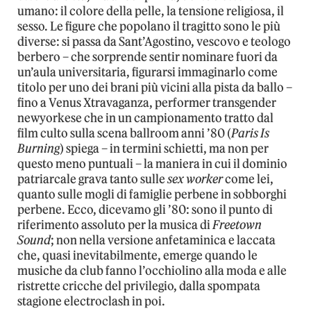
umano: il colore della pelle, la tensione religiosa, il
sesso. Le figure che popolano il tragitto sono le più
diverse: si passa da Sant’Agostino, vescovo e teologo
berbero – che sorprende sentir nominare fuori da
un’aula universitaria, figurarsi immaginarlo come
titolo per uno dei brani più vicini alla pista da ballo –
fino a Venus Xtravaganza, performer transgender
newyorkese che in un campionamento tratto dal
film culto sulla scena ballroom anni ’80 (
Paris Is
Burning
) spiega – in termini schietti, ma non per
questo meno puntuali – la maniera in cui il dominio
patriarcale grava tanto sulle
sex worker
come lei,
quanto sulle mogli di famiglie perbene in sobborghi
perbene. Ecco, dicevamo gli ’80: sono il punto di
riferimento assoluto per la musica di
Freetown
Sound
; non nella versione anfetaminica e laccata
che, quasi inevitabilmente, emerge quando le
musiche da club fanno l’occhiolino alla moda e alle
ristrette cricche del privilegio, dalla spompata
stagione electroclash in poi.