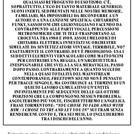
QUALSIASI RETROGUSTO DI ESOTISMO. C’È,
SOPRATTUTTO, L’ECO DI TANTO MATERIALE GENERICO.
SUONI INERTI, SEDIMENTATI NELLE NOSTRE MEMORIE,
FAMILIARI, MA IMPOSSIBILI DA RICONDURRE A UN
AUTORE O A UNA CANZONE SPECIFICA: CHITARRINE
FUNKY, SASSOFONI CHE GIGIONEGGIANO FACENDO DA
CONTRAPPUNTO ALLE PARTI VOCALI, PERCUSSIONI
METRONOMICHE CHE TI TELE-TRASPORTANO AL
CROCEVIA TRA 1988 E 1989, ASSOLI MELODICI DI
CHITARRA ELETTRICA INNESTATI SU ORCHESTRE
SIMULATE DA SINTETIZZATORI VINTAGE. TERRIBILE, NO?
ESATTAMENTE IL CONTRARIO. DEV È PRODIGIOSO: USA I
SUDDETTI ELEMENTI VERNACOLARI COME MATTONCINI
PER COSTRUIRE UNA REGGIA, UN’ARCHITETTURA
INESPUGNABILE CHE SVELA LA SUA MERAVIGLIA, PASSO
DOPO PASSO. CONTRARIAMENTE A QUANTO SUCCEDE
NELLA QUASI TOTALITÀ DEL MAINSTREAM
CONTEMPORANEO,
FREETOWN SOUND
NON È PENSATO
PER TRACCE SINGOLE, MA COSTRUISCE AL TERMINE DI UN
QUIETO LAVORO CUMULATIVO UN’ENTITÀ
INFINITAMENTE PIÙ SEDUCENTE DELLE GIÀ OTTIME
PORZIONI CHE LA COMPONGONO.NESSUN PROBLEMA:
ASCOLTEREMO PIÙ VOLTE, FISCHIETTEREMO L’ANGELICA
FRASE TORMENTONE:
“YOU CHOSE TO FADE AWAY WITH
HIM / I CHOSE TO TRY AND LET YOU IN”
SUI TRAM SENZA
RENDERCENE CONTO E, TRA SEI MESI, LO INCLUDEREMO
TRA I DISCHI DELL’ANNO.