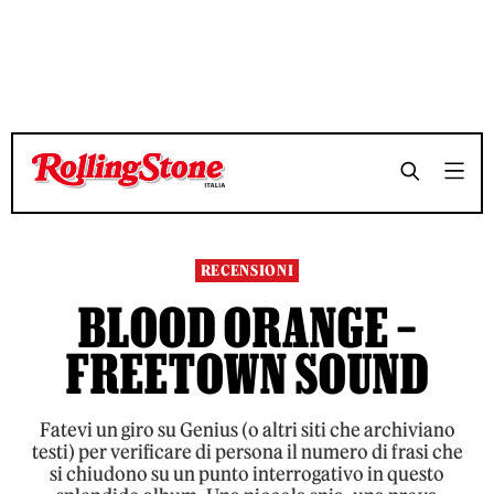
TEMPO DI LETTURA 8 MINUTI
TEMPO DI LETTURA 8 MINUTI
SHARE
SHARE
RECENSIONI
BLOOD ORANGE –
FREETOWN SOUND
Fatevi un giro su Genius (o altri siti che archiviano
testi) per verificare di persona il numero di frasi che
si chiudono su un punto interrogativo in questo