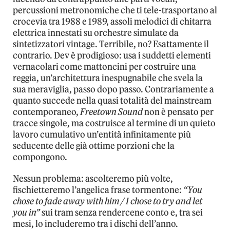
percussioni metronomiche che ti tele-trasportano al
crocevia tra 1988 e 1989, assoli melodici di chitarra
elettrica innestati su orchestre simulate da
sintetizzatori vintage. Terribile, no? Esattamente il
contrario. Dev è prodigioso: usa i suddetti elementi
vernacolari come mattoncini per costruire una
reggia, un’architettura inespugnabile che svela la
sua meraviglia, passo dopo passo. Contrariamente a
quanto succede nella quasi totalità del mainstream
contemporaneo,
Freetown Sound
non è pensato per
tracce singole, ma costruisce al termine di un quieto
lavoro cumulativo un’entità infinitamente più
seducente delle già ottime porzioni che la
compongono.
Nessun problema: ascolteremo più volte,
fischietteremo l’angelica frase tormentone:
“You
chose to fade away with him / I chose to try and let
you in”
sui tram senza rendercene conto e, tra sei
mesi, lo includeremo tra i dischi dell’anno.