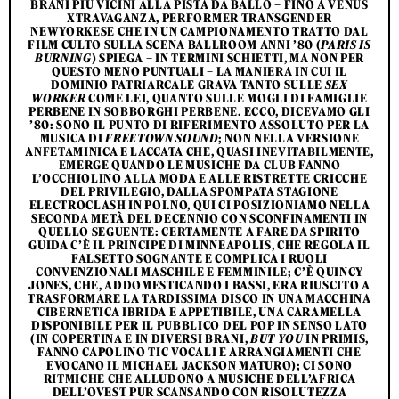
BRANI PIÙ VICINI ALLA PISTA DA BALLO – FINO A VENUS
XTRAVAGANZA, PERFORMER TRANSGENDER
NEWYORKESE CHE IN UN CAMPIONAMENTO TRATTO DAL
FILM CULTO SULLA SCENA BALLROOM ANNI ’80 (
PARIS IS
BURNING
) SPIEGA – IN TERMINI SCHIETTI, MA NON PER
QUESTO MENO PUNTUALI – LA MANIERA IN CUI IL
DOMINIO PATRIARCALE GRAVA TANTO SULLE
SEX
WORKER
COME LEI, QUANTO SULLE MOGLI DI FAMIGLIE
PERBENE IN SOBBORGHI PERBENE. ECCO, DICEVAMO GLI
’80: SONO IL PUNTO DI RIFERIMENTO ASSOLUTO PER LA
MUSICA DI
FREETOWN SOUND
; NON NELLA VERSIONE
ANFETAMINICA E LACCATA CHE, QUASI INEVITABILMENTE,
EMERGE QUANDO LE MUSICHE DA CLUB FANNO
L’OCCHIOLINO ALLA MODA E ALLE RISTRETTE CRICCHE
DEL PRIVILEGIO, DALLA SPOMPATA STAGIONE
ELECTROCLASH IN POI.NO, QUI CI POSIZIONIAMO NELLA
SECONDA METÀ DEL DECENNIO CON SCONFINAMENTI IN
QUELLO SEGUENTE: CERTAMENTE A FARE DA SPIRITO
GUIDA C’È IL PRINCIPE DI MINNEAPOLIS, CHE REGOLA IL
FALSETTO SOGNANTE E COMPLICA I RUOLI
CONVENZIONALI MASCHILE E FEMMINILE; C’È QUINCY
JONES, CHE, ADDOMESTICANDO I BASSI, ERA RIUSCITO A
TRASFORMARE LA TARDISSIMA DISCO IN UNA MACCHINA
CIBERNETICA IBRIDA E APPETIBILE, UNA CARAMELLA
DISPONIBILE PER IL PUBBLICO DEL POP IN SENSO LATO
(IN COPERTINA E IN DIVERSI BRANI,
BUT YOU
IN PRIMIS,
FANNO CAPOLINO TIC VOCALI E ARRANGIAMENTI CHE
EVOCANO IL MICHAEL JACKSON MATURO); CI SONO
RITMICHE CHE ALLUDONO A MUSICHE DELL’AFRICA
DELL’OVEST PUR SCANSANDO CON RISOLUTEZZA