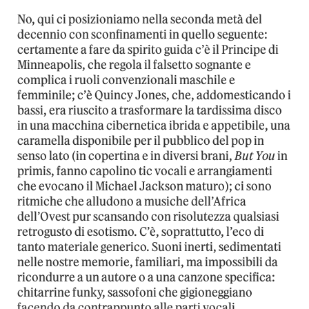
No, qui ci posizioniamo nella seconda metà del
decennio con sconfinamenti in quello seguente:
certamente a fare da spirito guida c’è il Principe di
Minneapolis, che regola il falsetto sognante e
complica i ruoli convenzionali maschile e
femminile; c’è Quincy Jones, che, addomesticando i
bassi, era riuscito a trasformare la tardissima disco
in una macchina cibernetica ibrida e appetibile, una
caramella disponibile per il pubblico del pop in
senso lato (in copertina e in diversi brani,
But You
in
primis, fanno capolino tic vocali e arrangiamenti
che evocano il Michael Jackson maturo); ci sono
ritmiche che alludono a musiche dell’Africa
dell’Ovest pur scansando con risolutezza qualsiasi
retrogusto di esotismo. C’è, soprattutto, l’eco di
tanto materiale generico. Suoni inerti, sedimentati
nelle nostre memorie, familiari, ma impossibili da
ricondurre a un autore o a una canzone specifica:
chitarrine funky, sassofoni che gigioneggiano
facendo da contrappunto alle parti vocali,