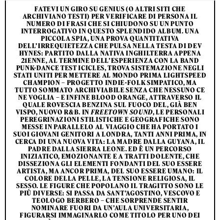
FATEVI UN GIRO SU GENIUS (O ALTRI SITI CHE
ARCHIVIANO TESTI) PER VERIFICARE DI PERSONA IL
NUMERO DI FRASI CHE SI CHIUDONO SU UN PUNTO
INTERROGATIVO IN QUESTO SPLENDIDO ALBUM. UNA
PICCOLA SPIA, UNA PROVA QUANTITATIVA
DELL’IRREQUIETEZZA CHE PULSA NELLA TESTA DI DEV
HYNES: PARTITO DALLA NATIVA INGHILTERRA APPENA
21ENNE, AL TERMINE DELL’ESPERIENZA CON LA BAND
PUNK-DANCE TEST ICICLES, TROVA SISTEMAZIONE NEGLI
STATI UNITI PER METTERE AL MONDO PRIMA LIGHTSPEED
CHAMPION – PROGETTO INDIE-FOLK SIMPATICO, MA
TUTTO SOMMATO ARCHIVIABILE SENZA CHE NESSUNO CE
NE VOGLIA – E INFINE BLOOD ORANGE, ATTRAVERSO IL
QUALE ROVESCIA BENZINA SUL FUOCO DEL, GIÀ BEN
VISPO, NUOVO R&B. IN
FREETOWN SOUND
, LE PERSONALI
PEREGRINAZIONI STILISTICHE E GEOGRAFICHE SONO
MESSE IN PARALLELO AL VIAGGIO CHE HA PORTATO I
SUOI GIOVANI GENITORI A LONDRA, TANTI ANNI PRIMA, IN
CERCA DI UNA NUOVA VITA: LA MADRE DALLA GUYANA, IL
PADRE DALLA SIERRA LEONE. ED È UN PERCORSO
INIZIATICO, EMOZIONANTE E A TRATTI DOLENTE, CHE
DISSEZIONA GLI ELEMENTI FONDANTI DEL SUO ESSERE
ARTISTA, MA ANCOR PRIMA, DEL SUO ESSERE UMANO: IL
COLORE DELLA PELLE, LA TENSIONE RELIGIOSA, IL
SESSO. LE FIGURE CHE POPOLANO IL TRAGITTO SONO LE
PIÙ DIVERSE: SI PASSA DA SANT’AGOSTINO, VESCOVO E
TEOLOGO BERBERO – CHE SORPRENDE SENTIR
NOMINARE FUORI DA UN’AULA UNIVERSITARIA,
FIGURARSI IMMAGINARLO COME TITOLO PER UNO DEI