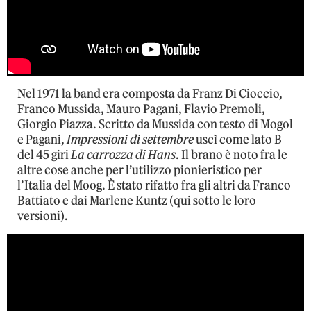
Nel 1971 la band era composta da Franz Di Cioccio,
Franco Mussida, Mauro Pagani, Flavio Premoli,
Giorgio Piazza. Scritto da Mussida con testo di Mogol
e Pagani,
Impressioni di settembre
uscì come lato B
del 45 giri
La carrozza di Hans
. Il brano è noto fra le
altre cose anche per l’utilizzo pionieristico per
l’Italia del Moog. È stato rifatto fra gli altri da Franco
Battiato e dai Marlene Kuntz (qui sotto le loro
versioni).