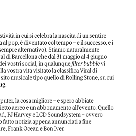
stività in cui si celebra la nascita di un sentire
 al pop, è diventato col tempo – e il successo, e i
r sempre alternativo). Stiamo naturalmente
l di Barcellona che dal 31 maggio al 4 giugno
e dei vostri social, in qualunque
filter bubble
vi
 vostra vita visitato la classifica Viral di
n sito musicale tipo quello di Rolling Stone, su cui
ing
.
mputer, la cosa migliore – e spero abbiate
lietto aereo e un abbonamento all’evento. Quello
ad, PJ Harvey e LCD Soundsystem – ovvero
o fatto notizia appena annunciati a fine
re, Frank Ocean e Bon Iver.