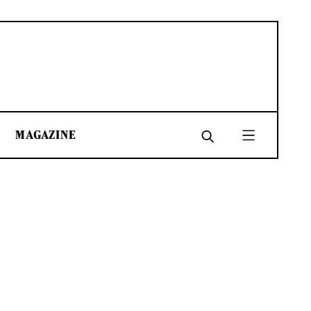
MAGAZINE
SHARE
SHARE