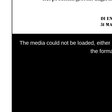
DI
E
31 MA