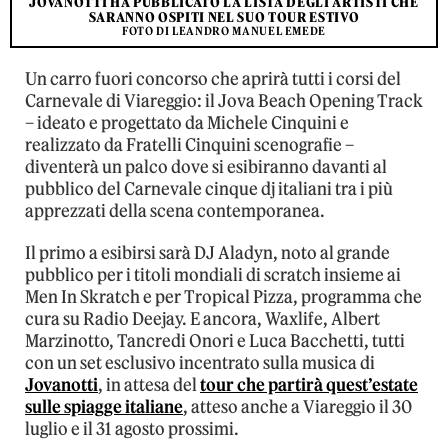
JOVANOTTI HA PUBBLICATO LA LISTA DEGLI ARTISTI CHE
SARANNO OSPITI NEL SUO TOUR ESTIVO
FOTO DI LEANDRO MANUEL EMEDE
Un carro fuori concorso che aprirà tutti i corsi del
Carnevale di Viareggio: il Jova Beach Opening Track
– ideato e progettato da Michele Cinquini e
realizzato da Fratelli Cinquini scenografie –
diventerà un palco dove si esibiranno davanti al
pubblico del Carnevale cinque dj italiani tra i più
apprezzati della scena contemporanea.
Il primo a esibirsi sarà DJ Aladyn, noto al grande
pubblico per i titoli mondiali di scratch insieme ai
Men In Skratch e per Tropical Pizza, programma che
cura su Radio Deejay. E ancora, Waxlife, Albert
Marzinotto, Tancredi Onori e Luca Bacchetti, tutti
con un set esclusivo incentrato sulla musica di
Jovanotti
, in attesa del
tour che partirà quest’estate
sulle spiagge italiane
, atteso anche a Viareggio il 30
luglio e il 31 agosto prossimi.