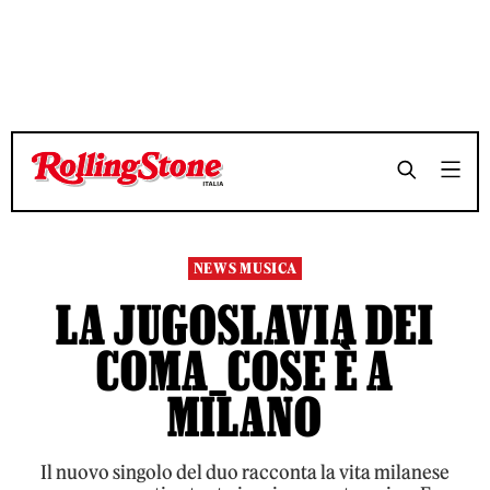
TEMPO DI LETTURA 3 MINUTI
TEMPO DI LETTURA 3 MINUTI
SHARE
SHARE
NEWS MUSICA
LA JUGOSLAVIA DEI
COMA_COSE È A
MILANO
Il nuovo singolo del duo racconta la vita milanese